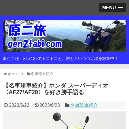
MENU
原付二種、XTZ125でトコトコと。旅と言いつつ近場を散策中！
ホーム
名車珍車紹介
【名車珍車紹介】ホンダ スーパーディオ
〈AF27/AF28〉を好き勝手語る
2023/6/23
2023/6/23
名車珍車紹介